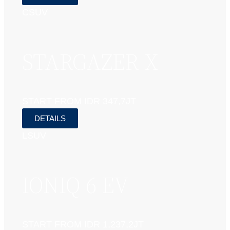
CSUV
STARGAZER X
START FROM IDR 347,7JT
DETAILS
LSUV
IONIQ 6 EV
START FROM IDR 1,237,2JT