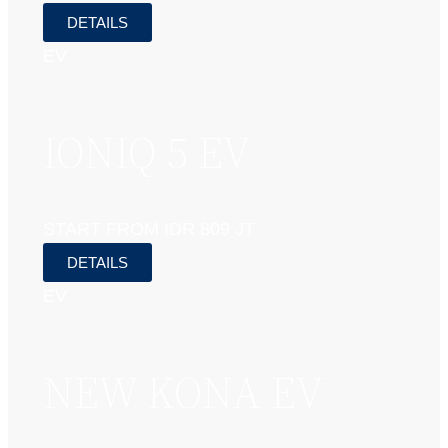
DETAILS
EV
IONIQ 5 EV
START FROM IDR 809 JT
DETAILS
EV
NEW KONA EV