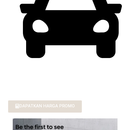
PENAWARAN MENARIK UNTUK
PEMBELIAN COP / PT / FLEET
DAPATKAN HARGA PROMO