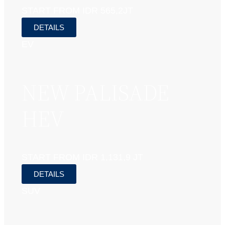
START FROM IDR 565,2JT
DETAILS
EV
NEW PALISADE
HEV
START FROM IDR 1,131,9 JT
DETAILS
SUV