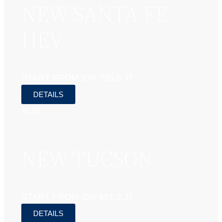
NEW SANTA FE
HEV
START FROM IDR 735,8 JT
DETAILS
SUV
NEW TUCSON
START FROM IDR 651,2 JT
DETAILS