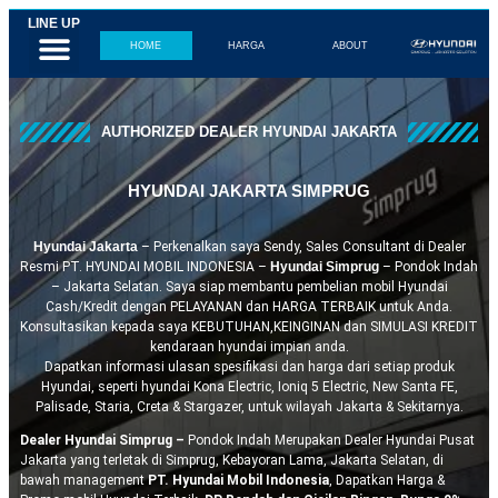
LINE UP
New Kona EV
Ioniq 5 EV
Ioniq 6 EV
All New Santa Fe
All New Tucson
HOME
HARGA
ABOUT
AUTHORIZED DEALER HYUNDAI JAKARTA
HYUNDAI JAKARTA SIMPRUG
Hyundai Jakarta
– Perkenalkan saya Sendy, Sales Consultant di Dealer
Resmi PT. HYUNDAI MOBIL INDONESIA –
Hyundai Simprug
– Pondok Indah
– Jakarta Selatan. Saya siap membantu pembelian mobil Hyundai
Cash/Kredit dengan PELAYANAN dan HARGA TERBAIK untuk Anda.
Konsultasikan kepada saya KEBUTUHAN,KEINGINAN dan SIMULASI KREDIT
kendaraan hyundai impian anda.
Dapatkan informasi ulasan spesifikasi dan harga dari setiap produk
Hyundai, seperti hyundai Kona Electric, Ioniq 5 Electric, New Santa FE,
Palisade, Staria, Creta & Stargazer, untuk wilayah Jakarta & Sekitarnya.
Dealer Hyundai Simprug –
Pondok Indah Merupakan Dealer Hyundai Pusat
Jakarta yang terletak di Simprug, Kebayoran Lama, Jakarta Selatan, di
bawah management
PT. Hyundai Mobil Indonesia
, Dapatkan Harga &