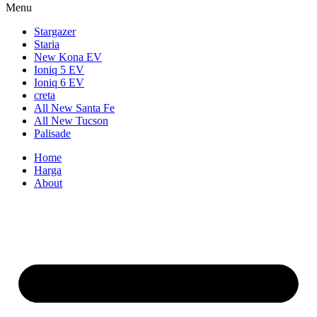
Menu
Stargazer
Staria
New Kona EV
Ioniq 5 EV
Ioniq 6 EV
creta
All New Santa Fe
All New Tucson
Palisade
Home
Harga
About