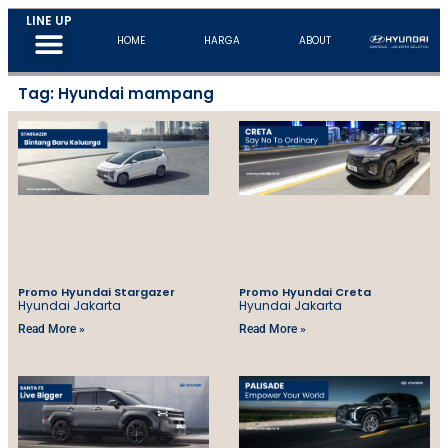
LINE UP
New Kona EV
All New Santa Fe
All New Tucson
HOME
HARGA
ABOUT
Tag: Hyundai mampang
Promo Hyundai Stargazer
Promo Hyundai Creta
Hyundai Jakarta
Hyundai Jakarta
Read More »
Read More »