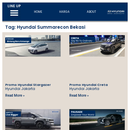
LINE UP
New Kona EV
All New Santa Fe
All New Tucson
HOME
HARGA
ABOUT
Tag: Hyundai Summarecon Bekasi
Promo Hyundai Stargazer
Promo Hyundai Creta
Hyundai Jakarta
Hyundai Jakarta
Read More »
Read More »